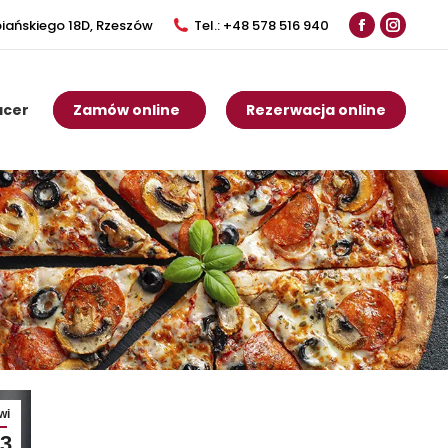
iańskiego 18D, Rzeszów
Tel.: +48 578 516 940
Facebook
Instag
page
page
opens
opens
acer
Zamów online
Rezerwacja online
in
in
new
new
window
windo
wi
3