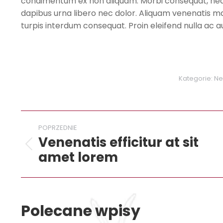
condimentum ex non aliquam. Morbi consequat, neque
dapibus urna libero nec dolor. Aliquam venenatis m
turpis interdum consequat. Proin eleifend nulla ac au
Kategorie:
Ne
Nawigacja
POPRZEDNIE
wpisów
Venenatis efficitur at sit
Poprzedni
amet lorem
wpis:
Polecane wpisy